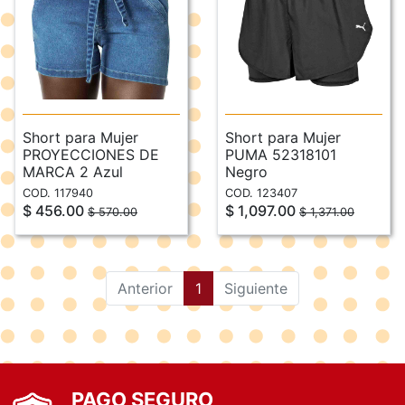
Short para Mujer
Short para Mujer
PROYECCIONES DE
PUMA 52318101
MARCA 2 Azul
Negro
COD. 117940
COD. 123407
$ 456.00
$ 1,097.00
$ 570.00
$ 1,371.00
(current)
Anterior
1
Siguiente
PAGO SEGURO