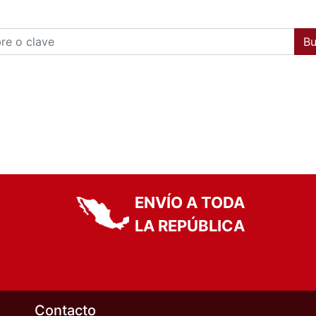
Bu
JER
NIÑA
NIÑO
HOMBRE
UNISEX
ENVÍO A TODA
LA REPÚBLICA
Contacto