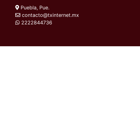
Puebla, Pue.
contacto@txinternet.mx
2222844736