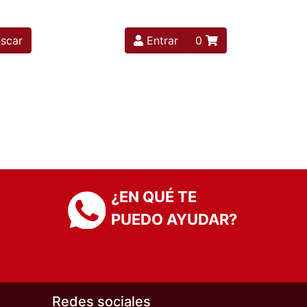
scar
Entrar
0
¿EN QUÉ TE
PUEDO AYUDAR?
Redes sociales