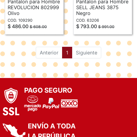
Pantalon para Hombre
Pantalon para Hombre
REVOLUCION 802999
SELL JEANS 3875
Olivo
Negro
COD. 109290
COD. 63206
$ 486.00
$ 793.00
$ 608.00
$ 991.00
(current)
Anterior
1
Siguiente
PAGO SEGURO
ENVÍO A TODA
LA REPÚBLICA